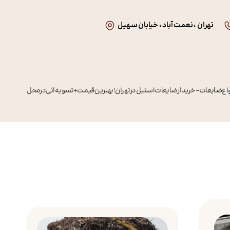
تهران ، نعمت آباد ، خیابان سهیل
واع ضایعات
–
خریدار ضایعات استیل در تهران؛ بهترین قیمت + تسویه آنی در محل