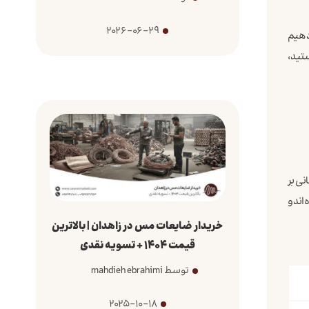
2026-06-29
‌دهیم
ید،
نی بر
اند و
خریدار ضایعات مس در زاهدان | بالاترین
قیمت 1404 + تسویه نقدی
توسط mahdieh ebrahimi
2025-10-18