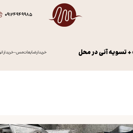
09124949985
 + تسویه آنی در محل
خریدار ضایعات مس
–
خریدار ان