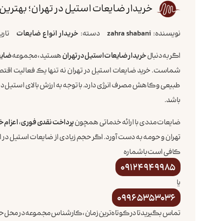
خریدار ضایعات استیل در تهران؛ بهترین
نویسنده:
zahra shabani
دسته:
خریدار انواع ضایعات
تاری
اگر به دنبال
خریدار ضایعات استیل در تهران
هستید، مجموعه
ضایع
شماست. خرید ضایعات استیل در تهران نه تنها یک فعالیت ا
طبیعی و کاهش مصرف انرژی دارد. با توجه به ارزش بالای استیل در 
باشد.
ضایعات مددی با ارائه خدماتی همچون
پرداخت نقدی فوری
،
اعزام خ
تهران و حومه به دست آورد. اگر حجم زیادی از ضایعات استیل در ا
کافی است با شماره
09124949985
یا
09965353036
تماس بگیرید تا در کوتاه‌ترین زمان، کارشناس مجموعه در محل 