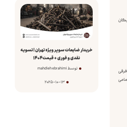
یگان
خریدار ضایعات سوپر ویژه تهران | تسویه
نقدی و فوری + قیمت1404
توسط mahdieh ebrahimi
 فرقی
مامی
2025-10-13