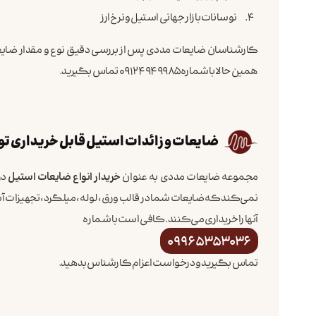
نوسانات بازار جهانی استیل و نرخ ارز
کارشناسان ضایعات مددی پس از بررسی دقیق نوع و مقدار ضایعا
همین حالا با شماره 09124949985 تماس بگیرید.
ضایعات و زائدات استیل قابل خریداری 
مجموعه ضایعات مددی به عنوان
خریدار انواع ضایعات استیل
در
نمی‌کند که ضایعات شما در قالب ورق، لوله، میلگرد، تجهیزات آ
آنها را خریداری می‌کنند. کافی است با شماره
09965353036
تماس بگیرید و درخواست اعزام کارشناس بدهید.