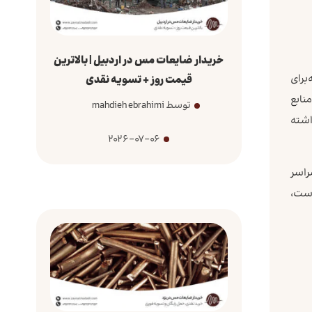
خریدار ضایعات مس در اردبیل | بالاترین
 برای
قیمت روز + تسویه نقدی
نابع
توسط mahdieh ebrahimi
داشته
2026-07-06
راسر
 است،