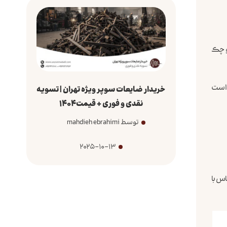
رو چک
ی است
خریدار ضایعات سوپر ویژه تهران | تسویه
نقدی و فوری + قیمت1404
توسط mahdieh ebrahimi
2025-10-13
اس با