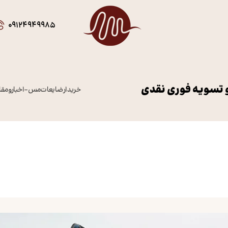
09124949985
 تسویه فوری نقدی
خریدار ضایعات مس
–
اخبار و م