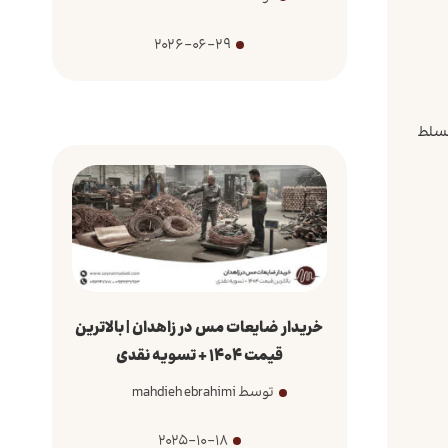
2026-06-29
 مسلط
خریدار ضایعات مس در زاهدان | بالاترین
قیمت 1404 + تسویه نقدی
توسط mahdieh ebrahimi
2025-10-18