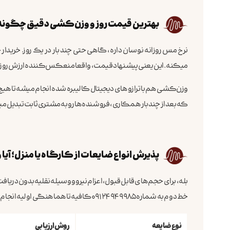
بهترین قیمت روز و وزن‌کشی دقیق چگون
نرخ مس روزانه نوسان داره، گاهی حتی چند بار در یک روز. خریدار
میکنه. این یعنی پیشنهاد قیمت، واقعا منعکس‌کننده ارزش روز 
وزن‌کشی هم با ترازوهای دیجیتال کالیبره شده انجام میشه تا هیچ
که بعد از چند بار همکاری، فروشنده‌ها رو به مشتری ثابت تبدیل م
پذیرش انواع ضایعات از کارگاه یا منزل؛ آی
بله، برای حجم‌های قابل قبول، اعزام نیرو و وسیله نقلیه بدون دری
خط دوم به شماره 09124949985 کافیه تا هماهنگی اولیه انجام بشه.
نوع ضایعه
روش ارزیابی