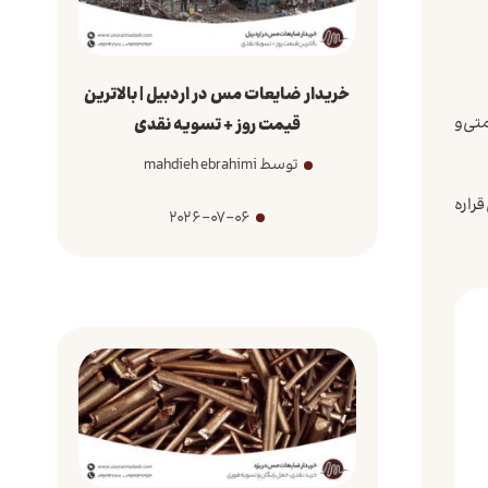
خریدار ضایعات مس در اردبیل | بالاترین
تی و
قیمت روز + تسویه نقدی
توسط mahdieh ebrahimi
قراره
2026-07-06