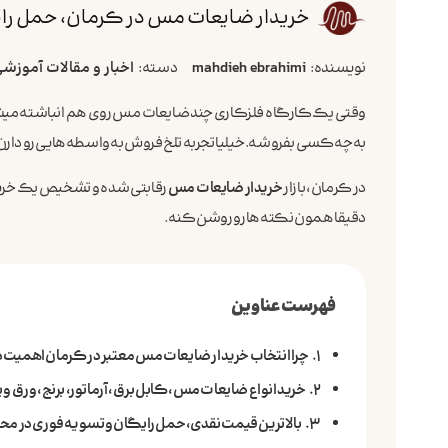
خریدار ضایعات مس در کرمان، حمل را
نویسنده:
mahdieh ebrahimi
دسته:
اخبار و مقالات آموزش
وقتی یک کارگاه فلزکاری چند ضایعات مس روی هم انباشته میشه، 
به چه کسی بفروشه. خیلیا تجربه تلخ فروش به واسطه‌هایی رو دارن که
در کرمان، بازار
خریدار ضایعات مس
رقابتی شده و تشخیص یک خریدار
دقیقا همون نکته‌ها رو روشن کنه.
فهرست عناوین
چرا انتخاب خریدار ضایعات مس معتبر در کرمان اهمیت د
خرید انواع ضایعات مس، کابل برق، آرماتور، برنج، ورق و 
بالاترین قیمت نقدی، حمل رایگان و تسویه فوری در مح