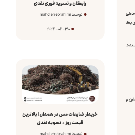
رایگان و تسویه فوری نقدی
دهی
توسط mahdieh ebrahimi
ای یک
2026-06-30
نده.
رن و
خریدار ضایعات مس در همدان | بالاترین
قیمت روز + تسویه نقدی
توسط mahdieh ebrahimi