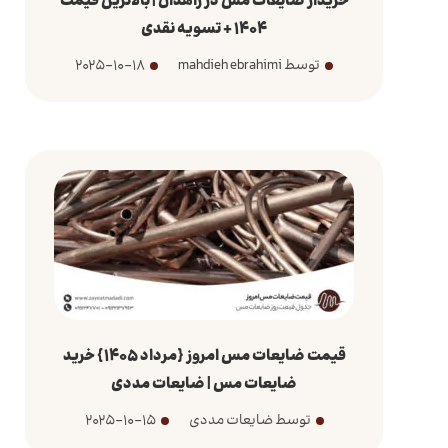
خریدار ضایعات مس در زاهدان | بالاترین قیمت
1404 + تسویه نقدی
توسط mahdieh ebrahimi
2025-10-18
قیمت ضایعات مس امروز {مرداد 1405} خرید
ضایعات مس | ضایعات مددی
توسط ضایعات مددی
2025-10-15