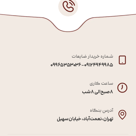
شماره خریدار ضایعات
09124949985 – 09965353036
ساعت کاری
8 صبح الی 8 شب
آدرس بنگاه
تهران ، نعمت آباد ، خیابان سهیل