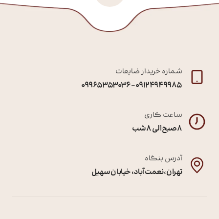
شماره خریدار ضایعات
09124949985 – 09965353036
ساعت کاری
8 صبح الی 8 شب
آدرس بنگاه
تهران ، نعمت آباد ، خیابان سهیل