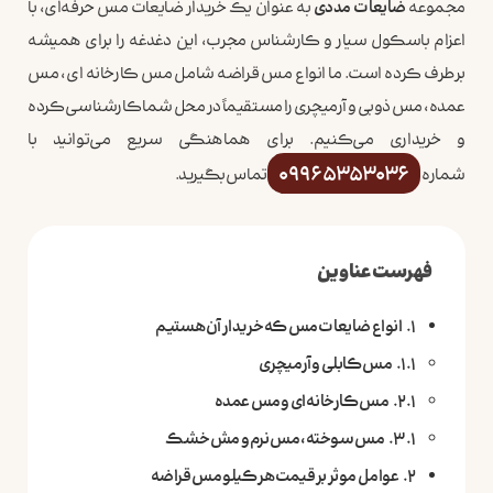
مجموعه
ضایعات مددی
به عنوان یک خریدار ضایعات مس حرفه‌ای، با
اعزام باسکول سیار و کارشناس مجرب، این دغدغه را برای همیشه
برطرف کرده است. ما انواع مس قراضه شامل مس کارخانه ای، مس
عمده، مس ذوبی و آرمیچری را مستقیماً در محل شما کارشناسی کرده
و خریداری می‌کنیم. برای هماهنگی سریع می‌توانید با
09965353036
شماره
تماس بگیرید.
فهرست عناوین
انواع ضایعات مس که خریدار آن هستیم
مس کابلی و آرمیچری
مس کارخانه ای و مس عمده
مس سوخته، مس نرم و مش خشک
عوامل موثر بر قیمت هر کیلو مس قراضه