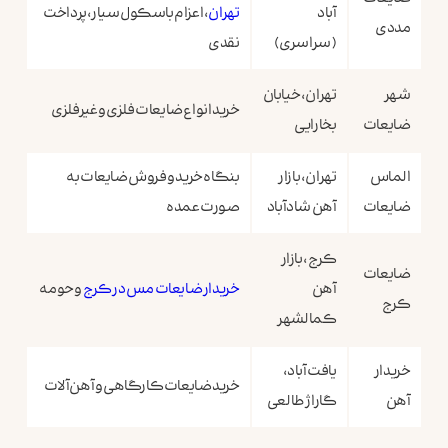
آباد
تهران
، اعزام باسکول سیار، پرداخت
مددی
(سراسری)
نقدی
شهر
تهران، خیابان
خرید انواع ضایعات فلزی و غیرفلزی
ضایعات
بخارایی
الماس
تهران، بازار
بنگاه خرید و فروش ضایعات به
ضایعات
آهن شادآباد
صورت عمده
کرج، بازار
ضایعات
آهن
خریدار ضایعات مس در کرج
و حومه
کرج
کمالشهر
خریدار
یافت آباد،
خرید ضایعات کارگاهی و آهن‌آلات
آهن
گاراژ طالعی