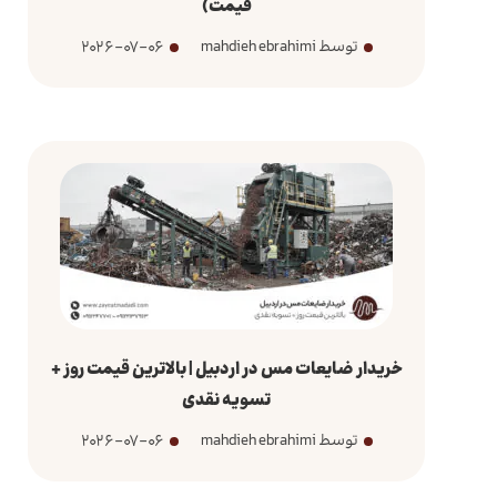
قیمت)
توسط mahdieh ebrahimi
2026-07-06
خریدار ضایعات مس در اردبیل | بالاترین قیمت روز +
تسویه نقدی
توسط mahdieh ebrahimi
2026-07-06