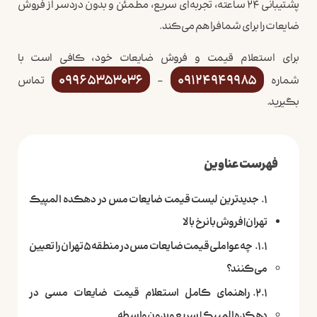
پشتیبانی ۲۴ ساعته، تجربه‌ای سریع، مطمئن و بدون دردسر از فروش
ضایعات را برای شما فراهم می‌کند.
برای استعلام قیمت و فروش ضایعات خود، کافی است با
09965353036
09124949985
شماره
–
تماس
بگیرید.
فهرست عناوین
جدیدترین لیست قیمت ضایعات مس در دهکده المپیک
تهران | فروش با نرخ بالا
چه عواملی قیمت ضایعات مس در منطقه ۵ تهران را تعیین
می‌کنند؟
راهنمای کامل استعلام قیمت ضایعات مسی در
دهکده المپیک | سریع و بدون واسطه