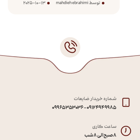
توسط mahdieh ebrahimi
2025-10-13
شماره خریدار ضایعات
09124949985 – 09965353036
ساعت کاری
8 صبح الی 8 شب